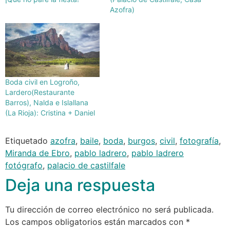
Azofra)
Boda civil en Logroño,
Lardero(Restaurante
Barros), Nalda e Islallana
(La Rioja): Cristina + Daniel
Etiquetado
azofra
,
baile
,
boda
,
burgos
,
civil
,
fotografía
,
Miranda de Ebro
,
pablo ladrero
,
pablo ladrero
fotógrafo
,
palacio de castilfale
Deja una respuesta
Tu dirección de correo electrónico no será publicada.
Los campos obligatorios están marcados con
*