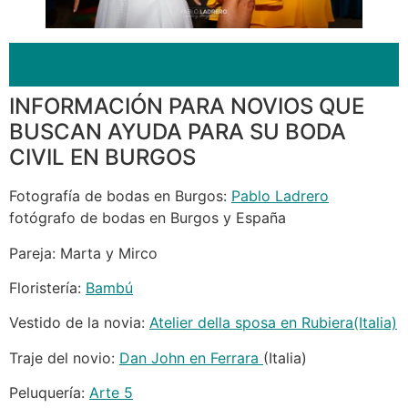
Pulsa si te has quedado con ganas de ver mas
fotografías bonitas de bodas civiles en Burgos
INFORMACIÓN PARA NOVIOS QUE
BUSCAN AYUDA PARA SU BODA
CIVIL EN BURGOS
Fotografía de bodas en Burgos:
Pablo Ladrero
fotógrafo de bodas en Burgos y España
Pareja: Marta y Mirco
Floristería:
Bambú
Vestido de la novia:
Atelier della sposa en Rubiera(Italia)
Traje del novio:
Dan John en Ferrara
(Italia)
Peluquería:
Arte 5